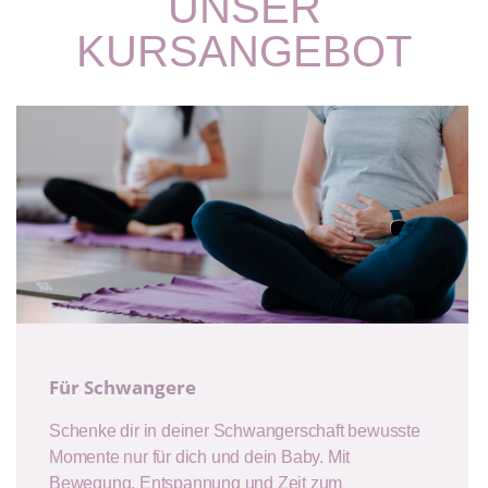
UNSER
KURSANGEBOT
Für Schwangere
Schenke dir in deiner Schwangerschaft bewusste
Momente nur für dich und dein Baby. Mit
Bewegung, Entspannung und Zeit zum