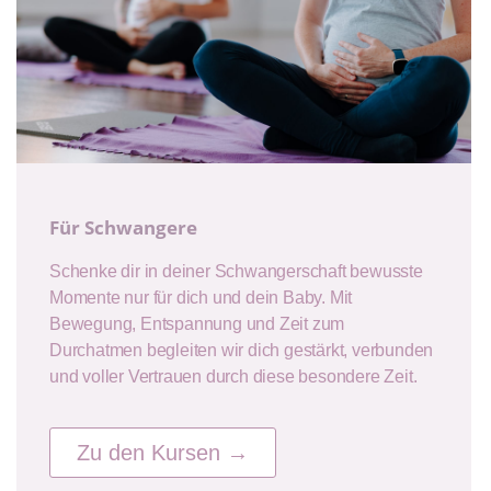
Für Schwangere
Schenke dir in deiner Schwangerschaft bewusste
Momente nur für dich und dein Baby. Mit
Bewegung, Entspannung und Zeit zum
Durchatmen begleiten wir dich gestärkt, verbunden
und voller Vertrauen durch diese besondere Zeit.
Zu den Kursen →